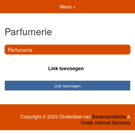
Menu +
Parfumerie
Parfumerie
Link toevoegen
Link toevoegen
Copyright © 2023 Onderdeel van
BaakmanMedia
&
Vrolijk Internet Services