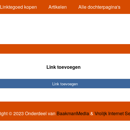
Linktegoed kopen
Artikelen
Alle dochterpagina's
Link toevoegen
Link toevoegen
ight © 2023 Onderdeel van
BaakmanMedia
&
Vrolijk Internet S