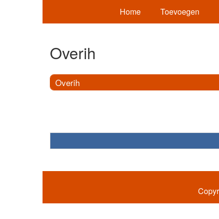
Home
Toevoegen
Overih
Overih
Copyr