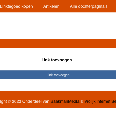
Linktegoed kopen
Artikelen
Alle dochterpagina's
Link toevoegen
Link toevoegen
ight © 2023 Onderdeel van
BaakmanMedia
&
Vrolijk Internet S