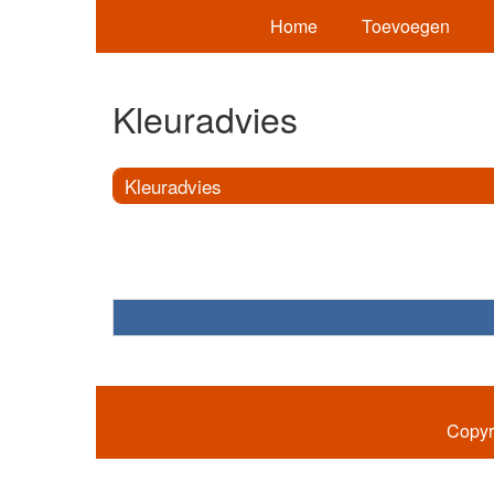
Home
Toevoegen
Kleuradvies
Kleuradvies
Copyr