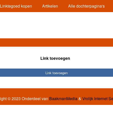
Linktegoed kopen
Artikelen
Alle dochterpagina's
Link toevoegen
Link toevoegen
ight © 2023 Onderdeel van
BaakmanMedia
&
Vrolijk Internet S