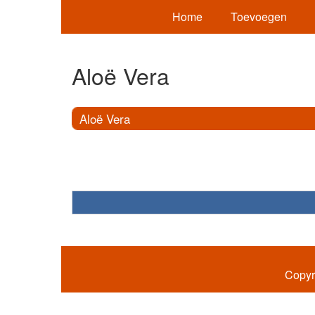
Home
Toevoegen
Aloë Vera
Aloë Vera
Copyr